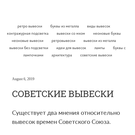
ретро вывески
буквы из металла
виды вывесок
контражурная подсветка
вывески со мхом
неоновые буквы
неоновые вывески
ретровывески
вывески из металла
вывески без подсветки
идеи для вывесок
лампы
буквы с
лампочками
архитектура
советские вывески
August 6, 2019
СОВЕТСКИЕ ВЫВЕСКИ
Существует два мнения относительно
вывесок времен Советского Союза.
⠀