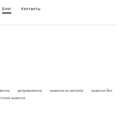
Блог
Блог
Контакты
Контакты
вески
ретровывески
вывески из металла
вывески без
етские вывески