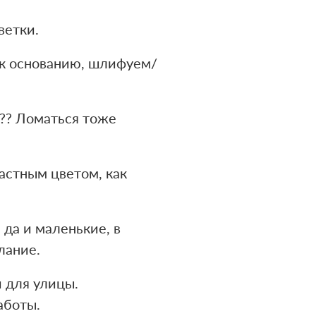
ветки.
м к основанию, шлифуем/
т?? Ломаться тоже
астным цветом, как
да и маленькие, в
лание.
и для улицы.
аботы.